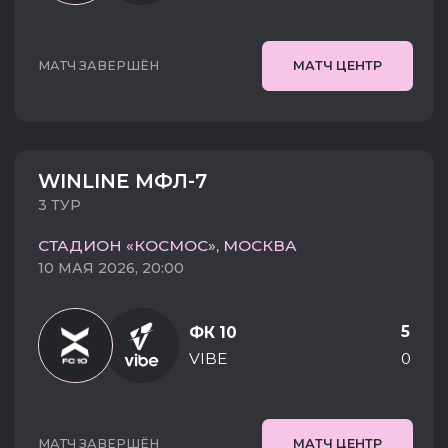
ФК 10 ВПИСАЛ НОВУЮ
ПЕРВЫЙ МАТЧ ФК 10
СТРАНИЦУ В ИСТОРИЮ КЛУБА
РОССИИ
30.07.2026
30.07.2026