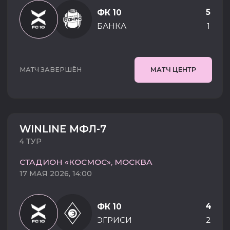
МАТЧ ЗАВЕРШЁН
МАТЧ ЦЕНТР
WINLINE МФЛ-7
1 ТУР
СТАДИОН «КОСМОС», МОСКВА
26 АПРЕЛЯ 2026, 17:00
ФК 10
6
НАРОДНАЯ КОМАНДА
0
МАТЧ ЗАВЕРШЁН
МАТЧ ЦЕНТР
СОБЫТИЯ