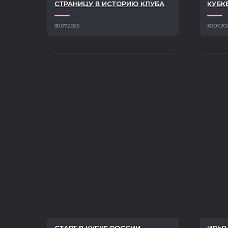
СТРАНИЦУ В ИСТОРИЮ КЛУБА
КУБК
30.07.2026
30.07.20