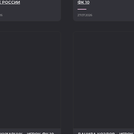
Е РОССИИ
ФК 10
26
27.07.2026