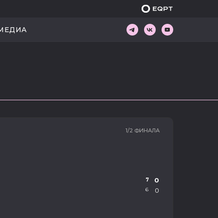
ИКУ
МЕДИА
МЕДИА
1/2 ФИНАЛА
0
7
6
0