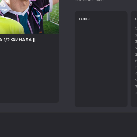
ГОЛЫ
 1/2 ФИНАЛА ||