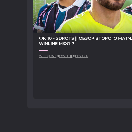
ФК 10 - 2DROTS || ОБЗОР ВТОРОГО МАТЧА
WINLINE МФЛ-7
ФК 10 || ФК ДЕСЯТЬ || ДЕСЯТКА