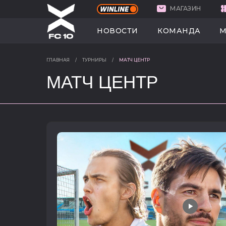
МАГАЗИН
НОВОСТИ
КО
НОВОСТИ
КОМАНДА
М
ГЛАВНАЯ
/
ТУРНИРЫ
/
МАТЧ ЦЕНТР
МАТЧ ЦЕНТР