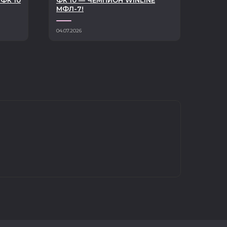
ФК 10
ФК 10 — ЧЕМПИОН WINLINE
МФЛ-7!
04.07.2026