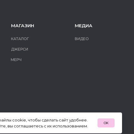
МАГАЗИН
МЕДИА
КАТАЛОГ
ВИДЕО
ДЖЕРСИ
МЕРЧ
айлы cookie, чтобы сделать сайт удобнее.
OK
йте, вы соглашаетесь с их использованием.