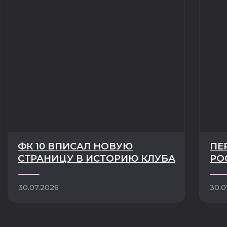
ГЛАВНАЯ
КЛУБ
ТРОФЕИ И ДОСТИЖЕНИЯ
НОВОСТИ
ИСТОРИЯ КЛУБА
КОМАНДА
РУКОВОДСТВО
МАТЧИ
СОТРУДНИКИ
ТУРНИРЫ
ПАРТНЁРЫ
БИЛЕТЫ
БОЛЕЛЬЩИКУ
КОНТАКТЫ
МАГАЗИН
МЕДИА