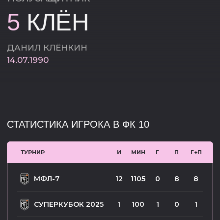
СТАТИСТИКА ИГРОКА В ФК 10
ТУРНИР
И
МИН
Г
П
Г+П
МФЛ-7
12
1105
0
8
8
СУПЕРКУБОК 2025
1
100
1
0
1
КУБОК ЛИГИ 2025
8
811
0
4
4
МФЛ-6
11
1000
3
5
8
СУПЕРКУБОК 2024
1
95
0
0
0
КУБОК ЛИГИ 2024
-
-
-
-
-
МФЛ-5
-
-
-
-
-
МФЛ-4
-
-
-
-
-
МФЛ-3
-
-
-
-
-