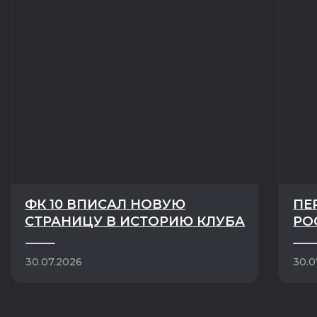
ГЛАВНАЯ
КЛУБ
ТРОФЕИ И ДОСТИЖЕНИЯ
НОВОСТИ
ИСТОРИЯ КЛУБА
КОМАНДА
РУКОВОДСТВО
МАТЧИ
СОТРУДНИКИ
ТУРНИРЫ
ПАРТНЁРЫ
БИЛЕТЫ
БОЛЕЛЬЩИКУ
КОНТАКТЫ
МАГАЗИН
МЕДИА