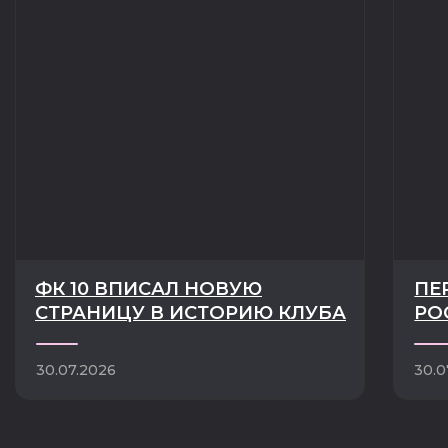
ГЛАВНАЯ
КЛУБ
ТРОФЕИ И ДОСТИЖЕНИЯ
НОВОСТИ
ИСТОРИЯ КЛУБА
КОМАНДА
РУКОВОДСТВО
МАТЧИ
СОТРУДНИКИ
ТУРНИРЫ
ПАРТНЁРЫ
БИЛЕТЫ
БОЛЕЛЬЩИКУ
КОНТАКТЫ
МАГАЗИН
МЕДИА