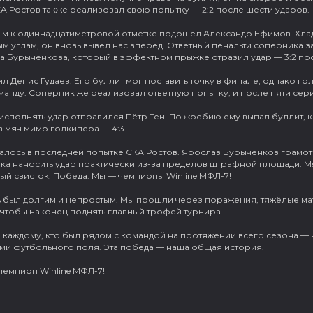
КА Ростов также реализовал свою попытку — 2:2 после шести ударов.
ым к одиннадцатиметровой отметке подошёл Александр Ефимов. Хла
ым углам, он вновь вывел нас вперёд. Ответный пенальти соперника
а Бурыченкова, который в эффектном прыжке отразил удар — 3:2 по
л Денис Гудаев. Его буллит мог поставить точку в финале, однако г
анду. Соперник же реализовал ответную попытку, и после пяти серий
исполнять удар отправился Пётр Тен. По жребию ему выпал буллит, 
 мяч мимо голкипера — 4:3.
алось в последней попытке СКА Ростов. Ярослав Бурыченков грамот
ка наносить удар практически из-за пределов штрафной площади. 
ый свисток. Победа. Мы — чемпионы Winline МФЛ-7!
ть был долгим и непростым. Мы прошли через поражения, тяжёлые ма
 чтобы наконец поднять главный трофей турнира.
каждому, кто был рядом с командой на протяжении всего сезона — на
ми футбольного поля. Эта победа — наша общая история.
чемпион Winline МФЛ-7!