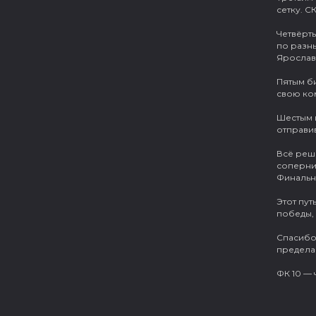
сетку. С
Четвёрт
по разн
Ярослав
Пятым би
свою ком
Шестым 
отправив
Всё реш
соперни
Финальн
Этот пу
победы,
Спасибо 
предела
ФК 10 — 