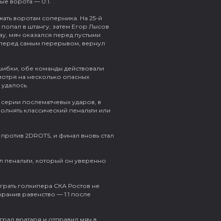
ые ворота — 0:1.
ать воротам соперника. На 25-й
попал в штангу, затем Егор Лысов
ву, мяч оказался перед пустыми
й перед самым перерывом, вернул
шибки, обе команды действовали
отря на несколько опасных
 удалось.
серии послематчевых ударов, в
олнять классический пенальти или
против 2DROTS, и финал вновь стал
 пенальти, который он уверенно
грать голкипера СКА Ростов не
ранив равенство — 1:1 после
грал вратаря и отправил мяч в