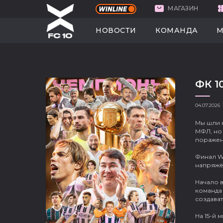
МАГАЗИН
НОВОСТИ
КО
НОВОСТИ
КОМАНДА
М
ФК 1
04.07.2026
Мы шли к
МФЛ, но
поражени
Финал Wi
напряжё
Начало в
команда 
создават
На 15-й