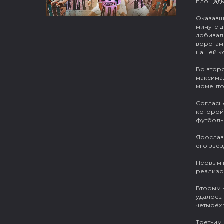
площадь 
Оказавши
минуте 
добивал 
воротами
нашей к
Во втор
максима
моментов
Согласн
которой
футбольн
Ярослав
его звёз
Первым 
реализов
Вторым 
удалось.
четырёх 
Третьим 