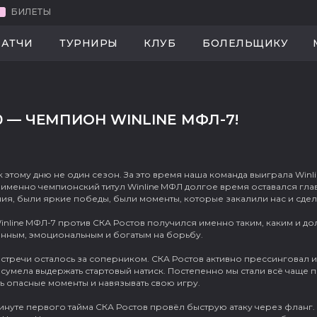
БИЛЕТЫ
МАНДА
МАТЧИ
ТУРНИРЫ
КЛУБ
БОЛЕЛЬЩ
АТЧИ
ТУРНИРЫ
КЛУБ
БОЛЕЛЬЩИКУ
0 — ЧЕМПИОН WINLINE МФЛ-7!
 этому дню не один сезон. За это время наша команда выиграла Winli
 именно чемпионский титул Winline МФЛ долгое время оставался гла
я, были яркие победы, были моменты, которые закалили нас и сделал
nline МФЛ-7 против СКА Ростов получился именно таким, каким и до
нным, эмоциональным и богатым на борьбу.
стречи осталось за соперником. СКА Ростов активно прессинговал и
сумела выдержать стартовый натиск. Постепенно мы стали всё чаще 
ь опасные моменты и навязывать свою игру.
 минуте первого тайма СКА Ростов провёл быструю атаку через флан