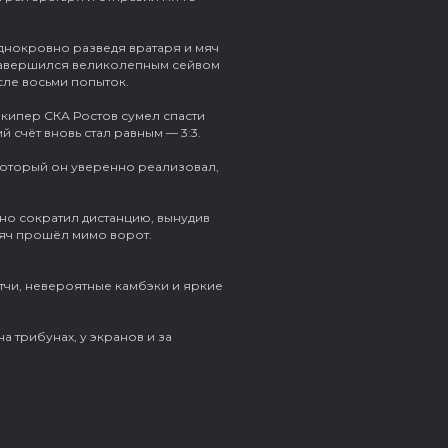
днокровно разведя вратаря и мяч
 завершился великолепным сейвом
сле восьми попыток.
олкипер СКА Ростов сумел спасти
 счёт вновь стал равным — 3:3.
который он уверенно реализовал,
но сократил дистанцию, вынудив
Мяч прошёл мимо ворот.
тчи, невероятные камбэки и яркие
 трибунах, у экранов и за