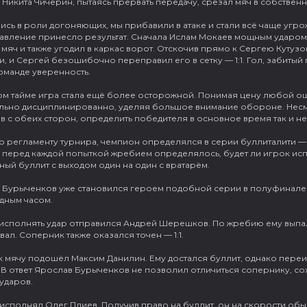
Никита Чичерин, пытаясь прервать передачу, срезал мяч в собственн
сь в роли догоняющих, мы прибавили в атаке и стали всё чаще угрож
давление принесло результат. Сначала Ислам Мокаев мощным ударом 
мяч и также угодил в каркас ворот. Отскочив прямо к Сергею Кутузо
, и Сергей безошибочно переправил его в сетку — 1:1. Гол, забиты
оманде уверенность.
ом тайме игра стала ещё более осторожной. Понимая цену любой о
льно дисциплинированно, уделяя большое внимание обороне. Несм
 с обеих сторон, определить победителя в основное время так и не
о регламенту турнира, чемпион определялся в серии буллиталити — 
 перед каждой попыткой жребием определялось, будет ли игрок исп
ый буллит с выходом один на один с вратарём.
 Бурыченков уже становился героем подобной серии в полуфинале 
дным часом.
исполнять удар отправился Андрей Шерешков. По жребию ему выпал
ал. Соперник также оказался точен — 1:1.
к мячу подошёл Максим Данилин. Ему достался буллит, однако переи
 В ответ Ярослав Бурыченков не позволил отличиться сопернику, сох
ударов.
исполнял Олег Плиев. Получив право на буллит, он на скорости обы