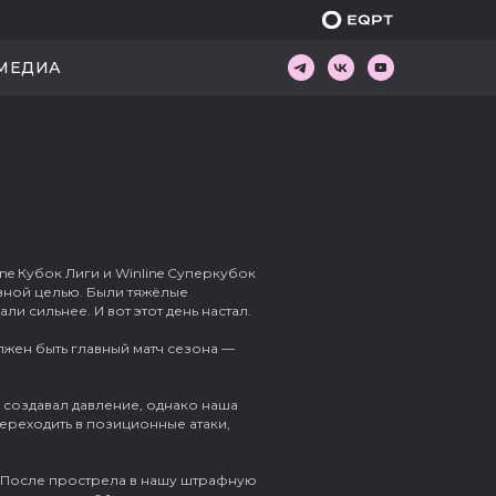
ИКУ
МЕДИА
МЕДИА
ne Кубок Лиги и Winline Суперкубок
вной целью. Были тяжёлые
и сильнее. И вот этот день настал.
лжен быть главный матч сезона —
 создавал давление, однако наша
переходить в позиционные атаки,
г. После прострела в нашу штрафную