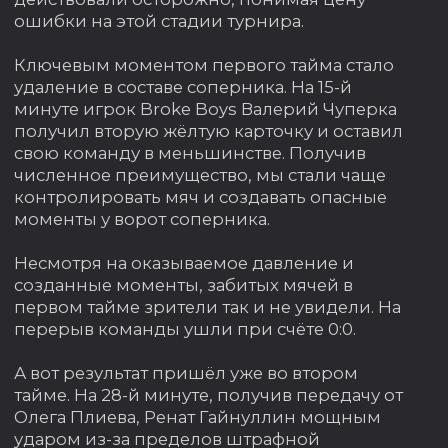
А вот результат пришёл уже во втором
тайме. На 28-й минуте, получив передачу от
Олега Плиева, Ренат Гайнуллин мощным
ударом из-за пределов штрафной
отправил мяч в девятку ворот соперника,
открыв счёт в матче — 1:0.
Продолжая контролировать ход встречи и
регулярно создавая остроту у ворот
соперника, наша команда сумела
увеличить преимущество. На 47-й минуте
отличился уже сам Олег Плиев,
воспользовавшись передачей Александра
Ефимова и удвоив наше преимущество.
Не сбавляя обороты и продолжая
оказывать давление на оборону
соперника, мы сумели забить ещё раз. На
49-й минуте Павел Голышев установил
окончательный счёт встречи — 3:0.
Уверенно забираем первый матч
четвертьфинальной серии и делаем
важный шаг на пути к полуфиналу Winline
МФЛ-7.
Спасибо всем, кто поддерживал нашу
команду на стадионе и у экранов!