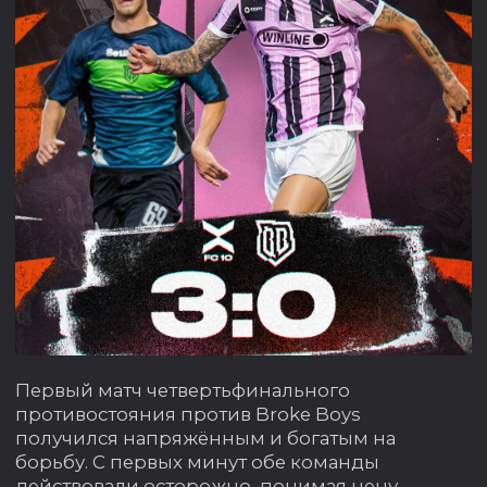
Первый матч четвертьфинального
противостояния против Broke Boys
получился напряжённым и богатым на
борьбу. С первых минут обе команды
действовали осторожно, понимая цену
ошибки на этой стадии турнира.
Ключевым моментом первого тайма стало
удаление в составе соперника. На 15-й
минуте игрок Broke Boys Валерий Чуперка
получил вторую жёлтую карточку и оставил
свою команду в меньшинстве. Получив
численное преимущество, мы стали чаще
контролировать мяч и создавать опасные
моменты у ворот соперника.
Несмотря на оказываемое давление и
созданные моменты, забитых мячей в
первом тайме зрители так и не увидели. На
перерыв команды ушли при счёте 0:0.