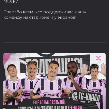
ГЛАВНАЯ
КЛУБ
ТРОФЕИ И ДОСТИЖЕНИЯ
НОВОСТИ
ИСТОРИЯ КЛУБА
КОМАНДА
РУКОВОДСТВО
МАТЧИ
СОТРУДНИКИ
ТУРНИРЫ
ПАРТНЁРЫ
БИЛЕТЫ
БОЛЕЛЬЩИКУ
КОНТАКТЫ