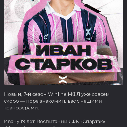
Новый, 7-й сезон Winline МФЛ уже совсем
скоро — пора знакомить вас с нашими
трансферами.
Ивану 19 лет. Воспитанник ФК «Спартак»
(Москва), левоногий центральный
полузащитник.
На его счету — более 30 матчей во Второй
лиге.
Добро пожаловать в команду. Желаем яркой
игры и только побед!