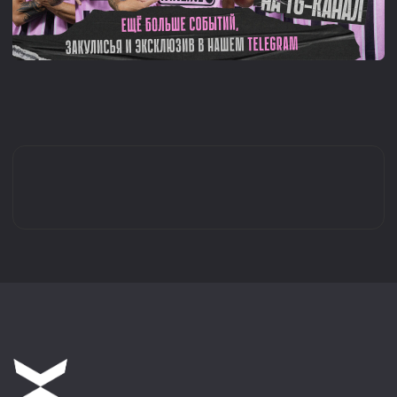
ГЛАВНАЯ
КЛУБ
ТРОФЕИ И ДОСТИЖЕНИЯ
НОВОСТИ
ИСТОРИЯ КЛУБА
КОМАНДА
РУКОВОДСТВО
МАТЧИ
СОТРУДНИКИ
ТУРНИРЫ
ПАРТНЁРЫ
БИЛЕТЫ
БОЛЕЛЬЩИКУ
КОНТАКТЫ
МАГАЗИН
МЕДИА
КАТАЛОГ
ВИДЕО
ДЖЕРСИ
МЕРЧ