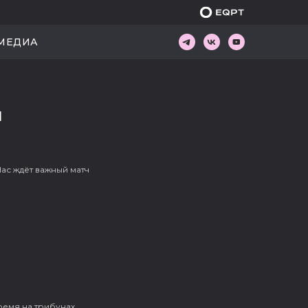
ИКУ
МЕДИА
МЕДИА
Я
ас ждёт важный матч
ремя на трибунах.