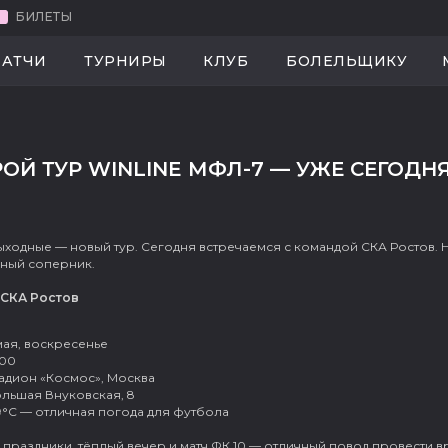
БИЛЕТЫ
МАНДА
МАТЧИ
ТУРНИРЫ
КЛУБ
БОЛЕЛЬЩ
АТЧИ
ТУРНИРЫ
КЛУБ
БОЛЕЛЬЩИКУ
ОЙ ТУР WINLINE МФЛ-7 — УЖЕ СЕГОДН
ходные — новый тур. Сегодня встречаемся с командой СКА Ростов. Н
зный соперник.
 СКА Ростов
мая, воскресенье
:00
адион «Космос», Москва
льшая Внуковская, 8
9°C — отличная погода для футбола
праздники, тёплый вечер и матч ФК 10 — отличный повод провести в