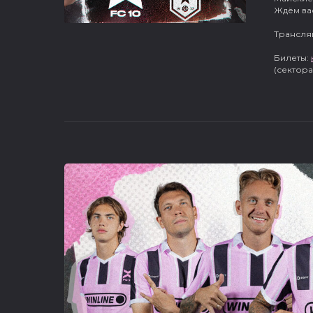
Ждём вас
Трансля
Билеты:
(сектора