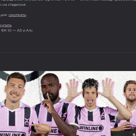
 на стадионе.
ция:
смотреть
купить
 ФК 10 — A3 и A4)