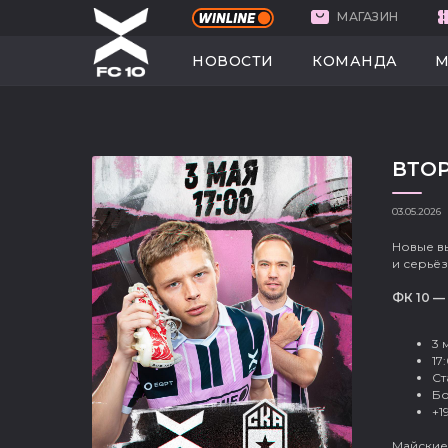
МАГАЗИН
НОВОСТИ
КО
НОВОСТИ
КОМАНДА
М
ВТОР
03.05.2026
Новые вы
и серьё
ФК 10 —
3 
17
Ст
Бо
+1
Майские 